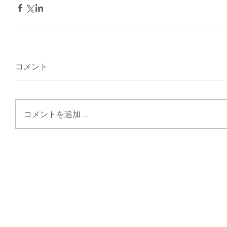
コメント
コメントを追加…