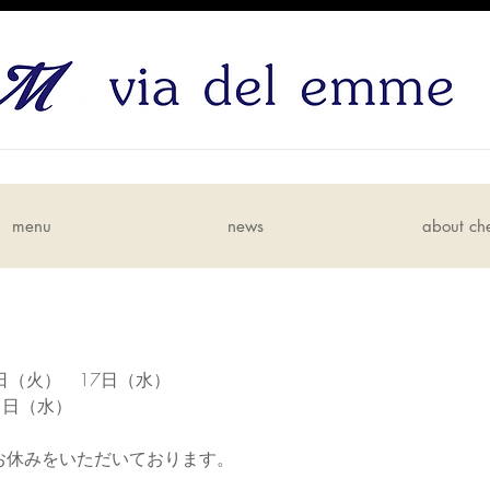
menu
news
about ch
日（火）　17日（水）　
1日（水）
お休みをいただいております。