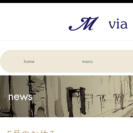
home
menu
news