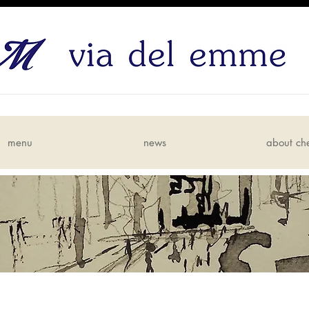
menu
news
about ch