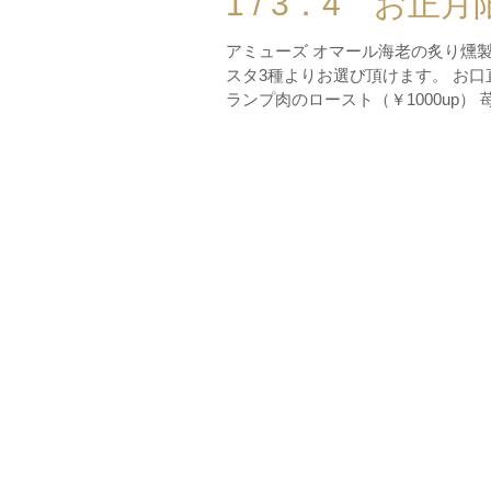
1 / 3．4 お正
アミューズ オマール海老の炙り燻
スタ3種よりお選び頂けます。 お口
ランプ肉のロースト（￥1000up） 