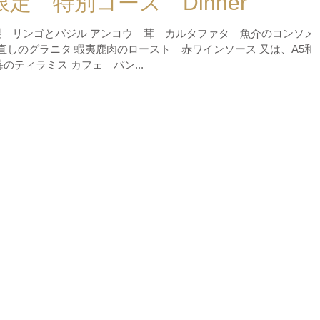
月限定 特別コース Dinner
製 リンゴとバジル アンコウ 茸 カルタファタ 魚介のコンソメ 
直しのグラニタ 蝦夷鹿肉のロースト 赤ワインソース 又は、A5和
苺のティラミス カフェ パン...