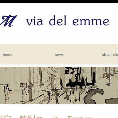
menu
news
about ch