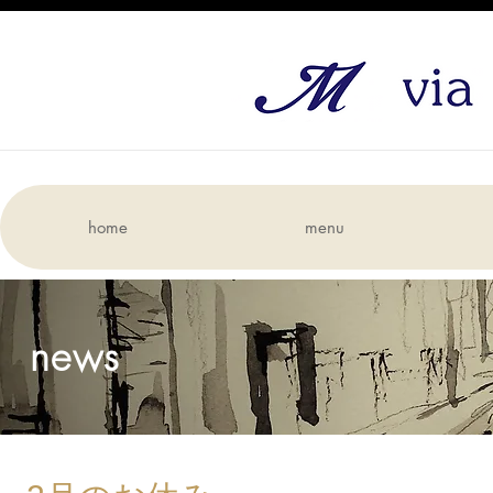
home
menu
news