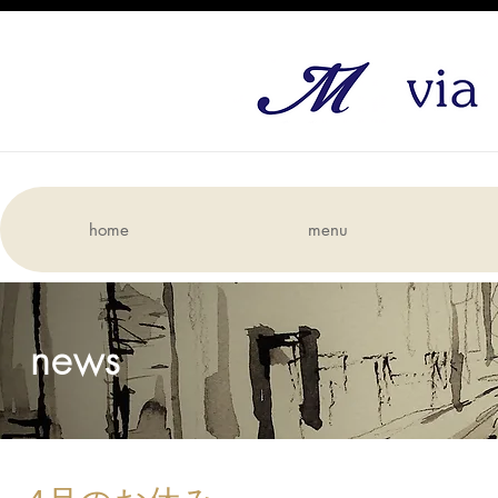
home
menu
news