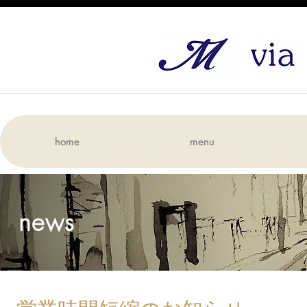
home
menu
news