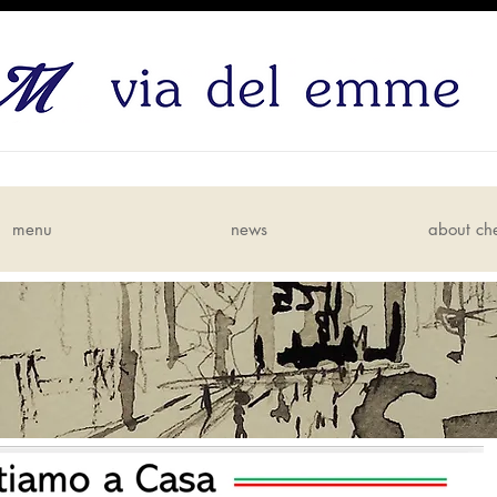
menu
news
about ch