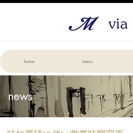
home
menu
news