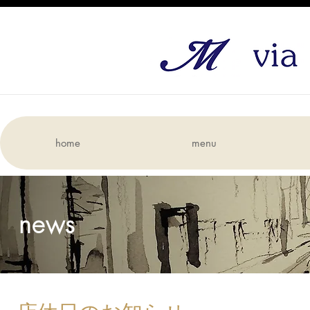
home
menu
news