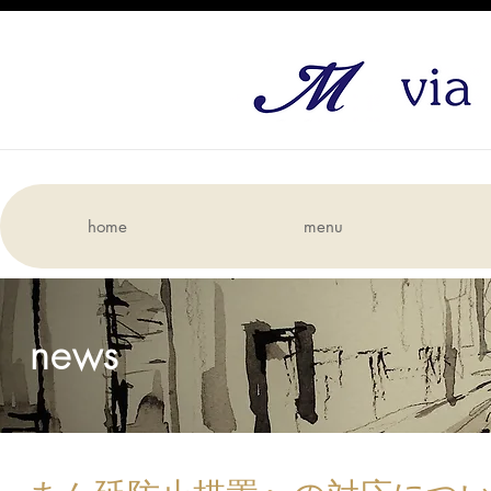
home
menu
news