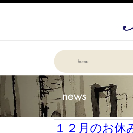
home
news
１２月のお休