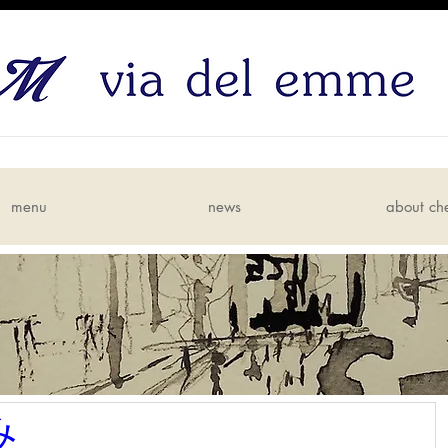
menu
news
about ch
み