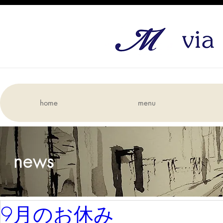
home
menu
news
9月のお休み