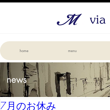
home
menu
news
7月のお休み