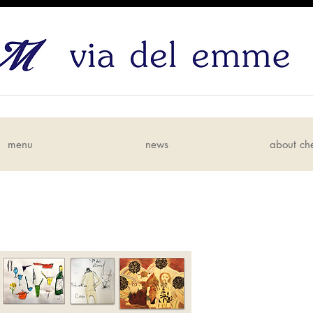
menu
news
about ch