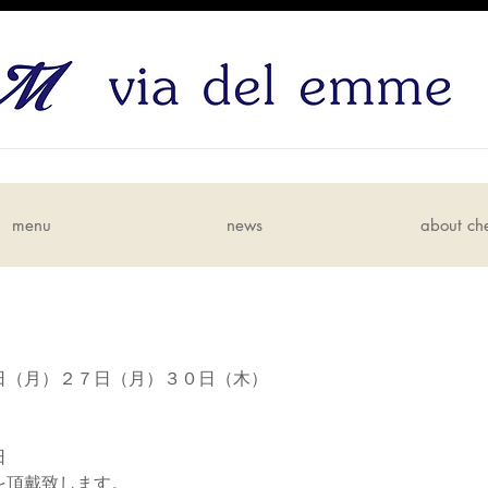
menu
news
about ch
日（月）２７日（月）３０日（木）
日
を頂戴致します。